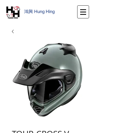
鴻興
​
Hung Hing