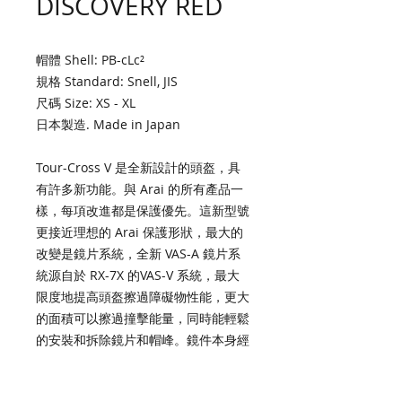
DISCOVERY RED
帽體 Shell: PB-cLc²
規格 Standard: Snell, JIS
尺碼 Size: XS - XL
日本製造. Made in Japan
Tour-Cross V 是全新設計的頭盔，具
有許多新功能。與 Arai 的所有產品一
樣，每項改進都是保護優先。這新型號
更接近理想的 Arai 保護形狀，最大的
改變是鏡片系統，全新 VAS-A 鏡片系
統源自於 RX-7X 的VAS-V 系統，最大
限度地提高頭盔擦過障礙物性能，更大
的面積可以擦過撞擊能量，同時能輕鬆
的安裝和拆除鏡片和帽峰。鏡件本身經
過重新設計，以提高視野和擦過性能，
現在是 Max Vision鏡件，可以輕鬆安