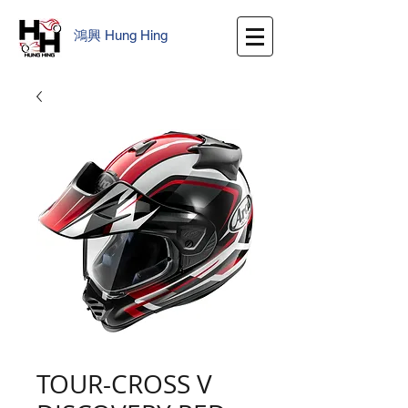
鴻興
​
Hung Hing
TOUR-CROSS V