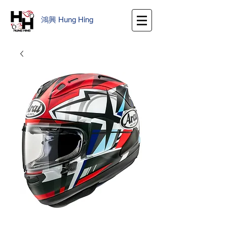
鴻興
​
Hung Hing