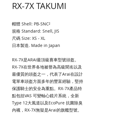
RX-7X TAKUMI
帽體 Shell: PB-SNC²
規格 Standard: Snell, JIS
尺碼 Size: XS - XL
日本製造. Made in Japan
RX-7X是ARAI最頂級賽車型號頭盔。
RX-7X在世界各地被譽為高級聞名以及
最優質的頭盔之一，代表了Arai在設計
電單車頭盔方面多年的豐富經驗，堅持
保護騎士的安全為重點。RX-7X產品特
點包括VAS 可變軸心鏡片系統，全新
Type 12大風道以及EcoPure 抗菌除臭
內襯，RX-7X無疑是Arai的旗艦型號。
Perhaps the most fabled name in
the entire Arai lineup, the RX-7X