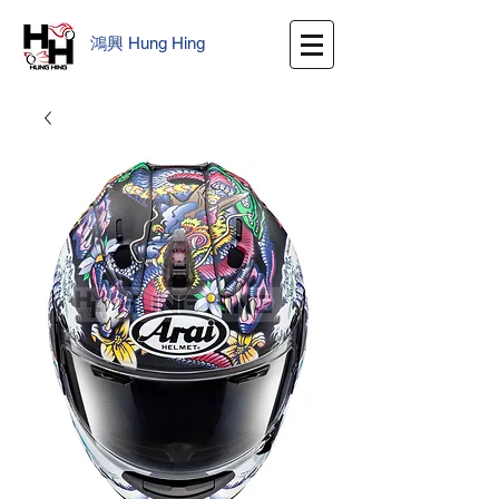
鴻興
​
Hung Hing