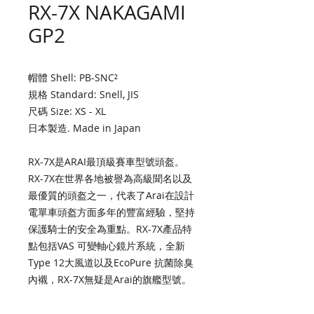
RX-7X NAKAGAMI
GP2
帽體 Shell: PB-SNC²
規格 Standard: Snell, JIS
尺碼 Size: XS - XL
日本製造. Made in Japan
RX-7X是ARAI最頂級賽車型號頭盔。
RX-7X在世界各地被譽為高級聞名以及
最優質的頭盔之一，代表了Arai在設計
電單車頭盔方面多年的豐富經驗，堅持
保護騎士的安全為重點。RX-7X產品特
點包括VAS 可變軸心鏡片系統，全新
Type 12大風道以及EcoPure 抗菌除臭
內襯，RX-7X無疑是Arai的旗艦型號。
Perhaps the most fabled name in