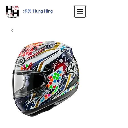
鴻興
​
Hung Hing