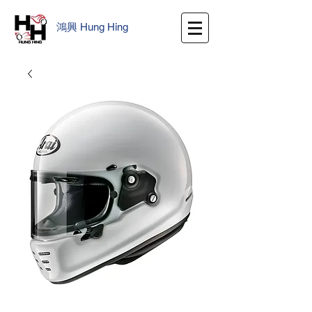
鴻興
​
Hung Hing