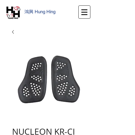
鴻興
​
Hung Hing
NUCLEON KR-CI