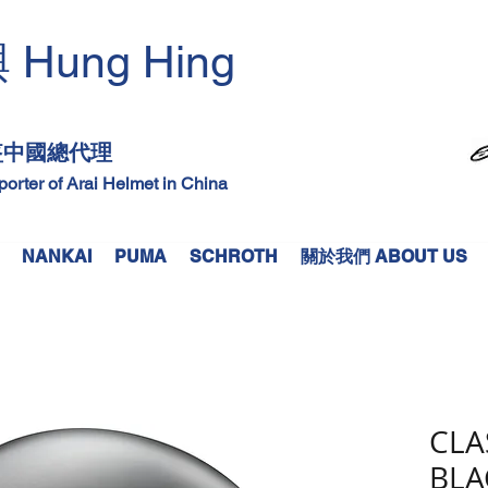
Hung Hing
興
​
頭盔中國總代理
mporter of Arai Helmet in China
NANKAI
PUMA
SCHROTH
關於我們 ABOUT US
CLA
BLA