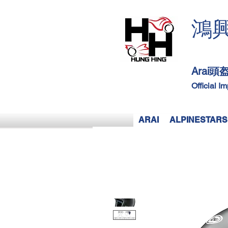
鴻
Arai
Official I
ARAI
ALPINESTARS