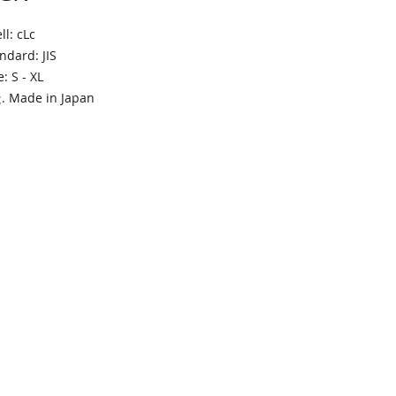
l: cLc
dard: JIS
: S - XL
Made in Japan