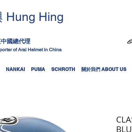
Hung Hing
興
​
頭盔中國總代理
mporter of Arai Helmet in China
NANKAI
PUMA
SCHROTH
關於我們 ABOUT US
CLA
BLU