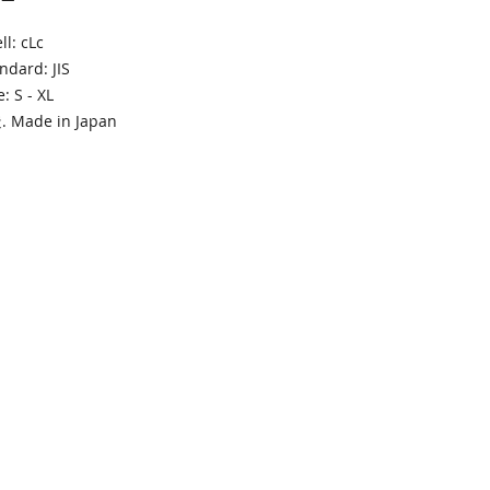
l: cLc
dard: JIS
: S - XL
Made in Japan