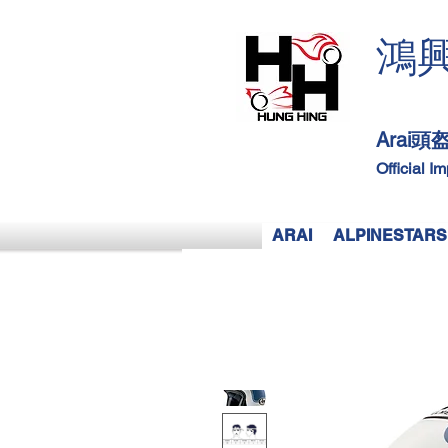
鴻
Arai
Official I
ARAI
ALPINESTARS