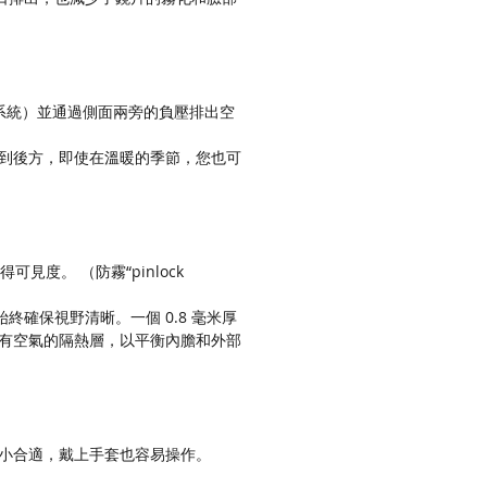
動系統）並通過側面兩旁的負壓排出空
到後方，即使在溫暖的季節，您也可
可見度。 （防霧“pinlock
時始終確保視野清晰。一個 0.8 毫米厚
有空氣的隔熱層，以平衡內膽和外部
小合適，戴上手套也容易操作。