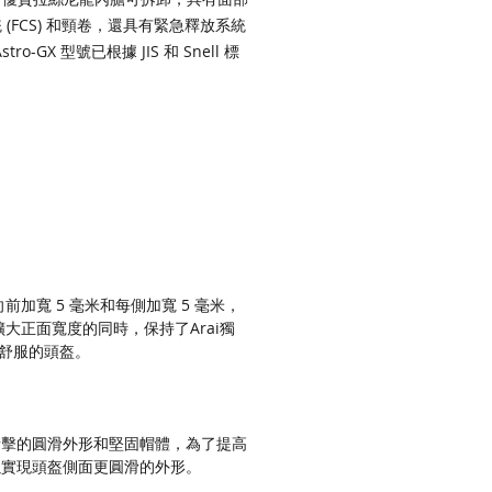
 (FCS) 和頸卷，還具有緊急釋放系統
Astro-GX 型號已根據 JIS 和 Snell 標
正式批准和認證。
前加寬 5 毫米和每側加寬 5 毫米，
大正面寬度的同時，保持了Arai獨
舒服的頭盔。
衝擊的圓滑外形和堅固帽體，為了提高
米，以實現頭盔側面更圓滑的外形。