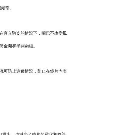
個頭部。
在直立騎姿的情況下，嘴巴不改變風
況全開和半開兩檔。
流可防止這種情況，防止在鏡片內表
氣口排出，也減少了鏡片的霧化和臉部