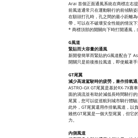
Arai 首個正面通風系統在商標左右
前風道通常只在運動騎行的前傾騎姿
在額頭打孔時，孔之間的最小距離為
帶，可以在不破壞安全性能的情況下
* 商標頂部的開關向下時打開通風
G風道
緊貼而大容量的通風
新開發簡單而緊貼的G風道配合了 Astr
開關只是前後推拉風道，即使戴著手
GT尾翼
減少高速駕駛時的疲勞，兼作排氣通
ASTRO-GX GT尾翼是基於RX
面的渦流並有助於減低長時間騎行的
尾翼，您可以從巡航到城市騎行體驗
此外，GT尾翼還用作排氣風道，以
雖然GT尾翼是一個大型尾翼，但它
力。
內側風道