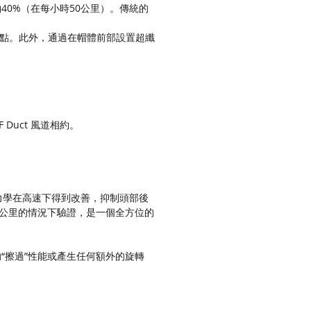
約40%（在每小時50公里）。傳統的
弱點。此外，通過在帽體前部設置超纖
 Duct 風道相約。
氣動力學在高速下得到改善，抑制頭部後
0公里的情況下驗證，是一個全方位的
“擦過”性能或產生任何額外的旋轉