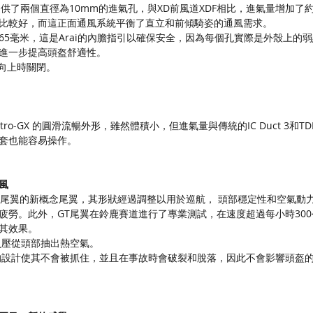
提供了兩個直徑為10mm的進氣孔，與XD前風道XDF相比，進氣量增加了
比較好，而這正面通風系統平衡了直立和前傾騎姿的通風需求。
65毫米，這是Arai的內膽指引以確保安全，因為每個孔實際是外殼上的
進一步提高頭盔舒適性。
，向上時關閉。
o-GX 的圓滑流暢外形，雖然體積小，但進氣量與傳統的IC Duct 3和TDF
套也能容易操作。
風
-7X賽車尾翼的新概念尾翼，其形狀經過調整以用於巡航， 頭部穩定性和空
疲勞。此外，GT尾翼在鈴鹿賽道進行了專業測試，在速度超過每小時30
其效果。
負壓從頭部抽出熱空氣。
的設計使其不會被抓住，並且在事故時會破裂和脫落，因此不會影響頭盔的