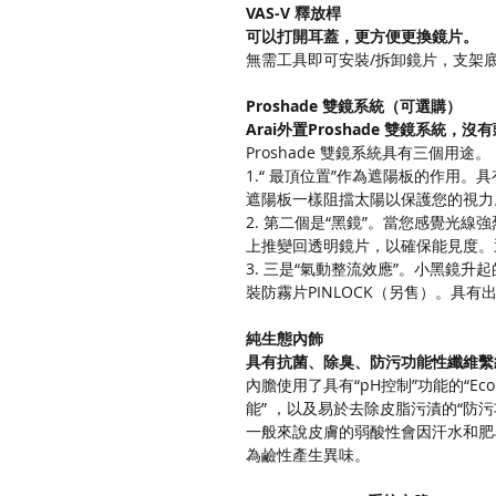
VAS-V 釋放桿
可以打開耳蓋，更方便更換鏡片。
無需工具即可安裝/拆卸鏡片，支架
Proshade 雙鏡系統（可選購）
Arai外置Proshade 雙鏡系
Proshade 雙鏡系統具有三個用途。
1.“ 最頂位置”作為遮陽板的作
遮陽板一樣阻擋太陽以保護您的視力
2. 第二個是“黑鏡”。當您感覺
上推變回透明鏡片，以確保能見度。
3. 三是“氣動整流效應”。小黑
裝防霧片PINLOCK（另售）。具
純生態內飾
具有抗菌、除臭、防污功能性纖維繫
內膽使用了具有“pH控制”功能的“E
能” ，以及易於去除皮脂污漬的“防污
一般來說皮膚的弱酸性會因汗水和肥皂
為鹼性產生異味。