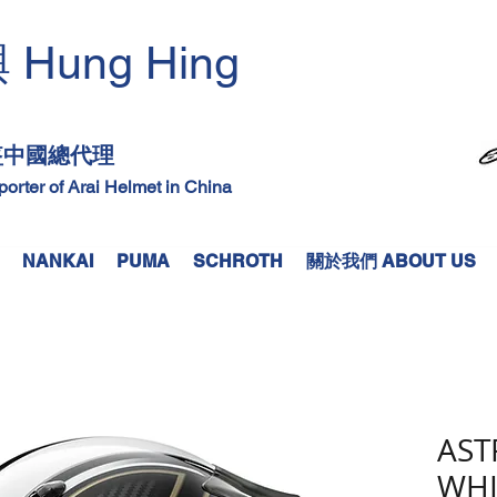
Hung Hing
興
​
頭盔中國總代理
mporter of Arai Helmet in China
NANKAI
PUMA
SCHROTH
關於我們 ABOUT US
AST
WHI