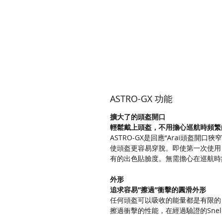
ASTRO-GX 功能
擴大了的頭盔開口
輕鬆戴上頭盔，不用擔心巡航時頻繁
ASTRO-GX是回應“Arai頭盔
使頭盔更容易穿脫。即使第一次使用 
有的出色貼臉度。無需擔心在巡航時
外形
追求容易”擦過”衝擊的圓滑外形
任何頭盔可以吸收的能量都是有限的
擦過衝擊的性能，在經過驗證的Sn​​