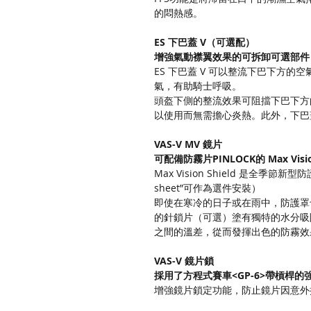
的悶熱感。
ES 下巴蓋 V（可選配）
增強氣動襟翼效果的可拆卸可選部件
ES 下巴蓋 V 可以整流下巴下方
氣，有助騎士呼吸。
頭盔下側的整流效果可阻擋下巴下方
以使用而無需擔心炎熱。此外，下巴
VAS-V MV 鏡片
可配備防霧片PINLOCK的 Max Visi
Max Vision Shield 是全
sheet”可作為選件安裝）
即使在寒冷的日子或在雨中，防護罩也不太可
的針鎖片（可選）塗有獨特的水分吸
之間的溫差，從而發揮出色的防霧效
VAS-V 鏡片鎖
採用了方程式賽車<GP-6>帶槓桿
增強鏡片鎖定功能，防止鏡片因意外