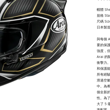
帽體 Shel
規格 Stan
尺碼 Size
日本製造. 
與每個 A
要的保
強度，
Arai
衝擊力。
和保護
所有經驗
滑過空
中。為
個全新
性。為了
大了 5 
準配置