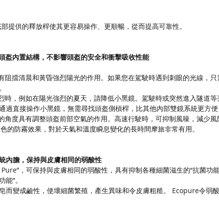
底部提供的釋放桿使其更容易操作、更順暢，從而提高可靠性。
統，沒有頭盔內置結構，不影響頭盔的安全和衝擊吸收性能
用。具有阻擋清晨和黃昏強烈陽光的作用。如果您在駕駛時遇到刺眼的光線，
。
光線強烈時，例如在陽光強烈的夏天，請降低小黑鏡。駕駛時或突然進入隧道
通過直接操作小黑鏡，無需尋找頭盔側槓桿，比其他內部雙鏡系統更方便
鏡升起的角度具有調整頭盔前部空氣的作用。高速行駛時，可抑制風噪，減少
有出色的防霧效果，對於天氣和溫度瞬息變化的長時間摩旅非常有用。
統內膽，保持與皮膚相同的弱酸性
co Pure”，可保持與皮膚相同的弱酸性，具有抑制各種細菌滋生的“抗菌功
功能”。
而變成鹼性，使壞細菌繁殖，產生異味和令皮膚粗糙。 Ecopure令