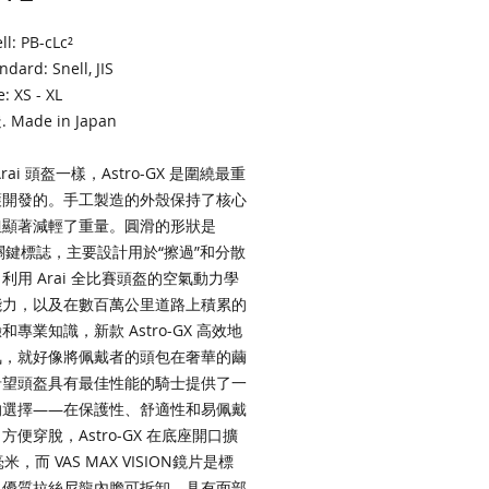
l: PB-cLc²
dard: Snell, JIS
: XS - XL
Made in Japan
rai 頭盔一樣，Astro-GX 是圍繞最重
護開發的。手工製造的外殼保持了核心
但顯著減輕了重量。圓滑的形狀是
 的關鍵標誌，主要設計用於“擦過”和分散
利用 Arai 全比賽頭盔的空氣動力學
能力，以及在數百萬公里道路上積累的
和專業知識，新款 Astro-GX 高效地
氣，就好像將佩戴者的頭包在奢華的繭
希望頭盔具有最佳性能的騎士提供了一
的選擇——在保護性、舒適性和易佩戴
方便穿脫，Astro-GX 在底座開口擴
毫米，而 VAS MAX VISION鏡片是標
。優質拉絲尼龍內膽可拆卸，具有面部