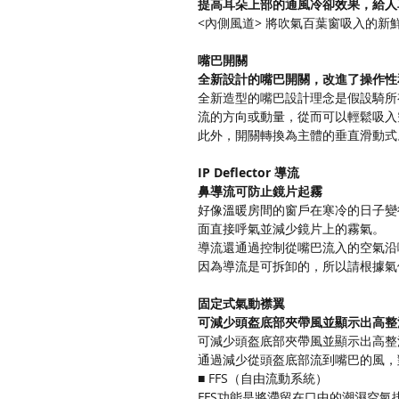
提高耳朵上部的通風冷卻效果，給人
<內側風道> 將吹氣百葉窗吸入的
嘴巴開關
全新設計的嘴巴開關，改進了操作性
全新造型的嘴巴設計理念是假設騎所
流的方向或動量，從而可以輕鬆吸入
此外，開關轉換為主體的垂直滑動式
IP Deflector 導流
鼻導流可防止鏡片起霧
好像溫暖房間的窗戶在寒冷的日子變
面直接呼氣並減少鏡片上的霧氣。
導流還通過控制從嘴巴流入的空氣沿
因為導流是可拆卸的，所以請根據氣
固定式氣動襟翼
可減少頭盔底部夾帶風並顯示出高整
可減少頭盔底部夾帶風並顯示出高整
通過減少從頭盔底部流到嘴巴的風，
■ FFS（自由流動系統）
FFS功能是將滯留在口中的潮濕空氣