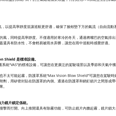
的空氣，以提高寧靜度並讓巡航更舒適，確保了臉頰墊下方的氣流（自由流
的風，同時提高寧靜度。不僅適用於寒冷的冬天，通過將嘴巴的空氣排出
蓋還具有防水性，不會輕易被雨水弄髒，讓您在雨中巡航時感覺舒適。
on Shield 是標准設備。
季節新型防護系統“VAS”的標准設備，可讓您在更廣泛的駕駛場景以及季節和天氣中獲得
能起霧，防護罩系統“Max Vision Blow Shield”可讓您在駕駛
附劑，用矽密封貼在防護罩的內側。通過在防護罩和銷釘鎖片之間形成帶
果。
的強力鏡片鎖定係統。
撞擊而打開。向上推開還具有除霧功能，可防止鏡片內膽起霧，鏡片鎖大