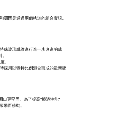
片的打開和關閉是通過兩個軌道的組合實現。
對特殊玻璃纖維進行進一步改進的成
料。
強度。
同時採用以獨特比例混合而成的最新硬
開口更堅固。為了提高“擦過性能”，
振動而移動。