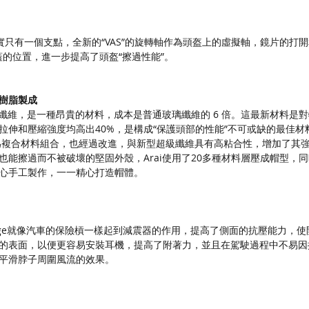
 I)鏡片系統實只有一個支點，全新的“VAS”的旋轉軸作為頭盔上的虛擬軸，鏡
耳蓋的位置，進一步提高了頭盔“擦過性能”。
的樹脂製成
級纖維，是一種昂貴的材料，成本是普通玻璃纖維的 6 倍。這最新材料是
拉伸和壓縮強度均高出40%，是構成“保護頭部的性能”不可或缺的最佳材
為複合材料組合，也經過改進，與新型超級纖維具有高粘合性，增加了其
也能擦過而不被破壞的堅固外殼，Arai使用了20多種材料層壓成帽型，
心手工製作，一一精心打造帽體。
Ridge就像汽車的保險槓一樣起到減震器的作用，提高了側面的抗壓能力，使
的表面，以便更容易安裝耳機，提高了附著力，並且在駕駛過程中不易因
平滑脖子周圍風流的效果。