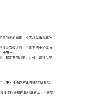
只需前傾您的頭部，小黑鏡就像汽車的
等亮度差異較大時，可迅速把小黑鏡向
、更安全。
風阻，穩定整個頭盔。此外，還可以安
能” ，中和汗液以防止異味的“除臭功
弱酸性汗水附著在內膽和皮膚上，不會變