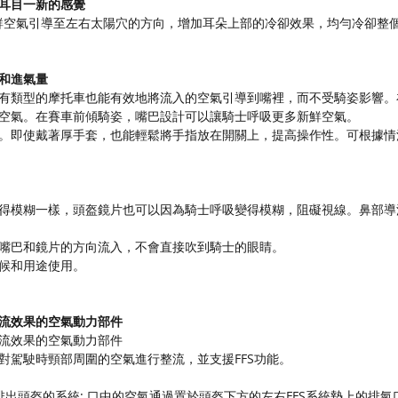
耳目一新的感覺
新鮮空氣引導至左右太陽穴的方向，增加耳朵上部的冷卻效果，均勻冷卻整
和進氣量
有類型的摩托車也能有效地將流入的空氣引導到嘴裡，而不受騎姿影響。
空氣。在賽車前傾騎姿，嘴巴設計可以讓騎士呼吸更多新鮮空氣。
。即使戴著厚手套，也能輕鬆將手指放在開關上，提高操作性。可根據情
得模糊一樣，頭盔鏡片也可以因為騎士呼吸變得模糊，阻礙視線。鼻部導
嘴巴和鏡片的方向流入，不會直接吹到騎士的眼睛。
候和用途使用。
流效果的空氣動力部件
流效果的空氣動力部件
對駕駛時頸部周圍的空氣進行整流，並支援FFS功能。
排出頭盔的系統: 口中的空氣通過置於頭盔下方的左右FFS系統墊上的排