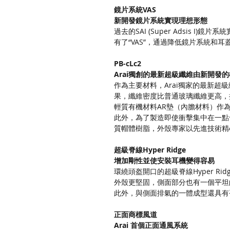
鏡片系統VAS
新開發鏡片系統實現理想形態
過去的SAI (Super Adsis
有了“VAS”，通過降低鏡片系統和
PB-cLc2
Arai獨創的最新超級纖維由新開發
作為主要材料，Arai獨家的最新超
果，纖維密度比普通玻璃纖維更高，
輕質有機材料AR墊（內膽材料）作
此外，為了製造即使衝擊集中在一點
質帽體樹脂，外殼專家以先進技術精
超級脊線Hyper Ridge
增加剛性並使安裝耳機變得容易
環繞頭盔開口的超級脊線Hyper 
外殼更堅固，側面部分也有一個平坦
此外，與側面排氣的一體成型還具有
正面商標風道
Arai 首個正面通風系統