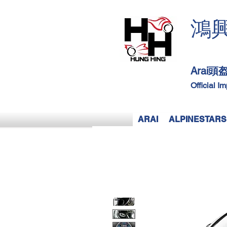
鴻
Arai
Official I
ARAI
ALPINESTARS