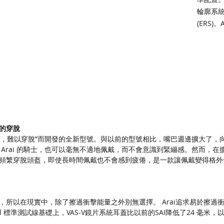
輪廓系統
(ERS)。
準獲得
的穿脫
開口狹窄，難以穿脫”而開發的全新型號。與以前的型號相比，嘴巴週邊擴大了，向
Arai 的騎士，也可以毫無不適地佩戴，而不會意識到緊繃感。然而，在擴
頻繁穿脫頭盔，即使長時間佩戴也不會感到疲倦，是一款讓佩戴變得格外
，所以在現實中，除了擦過衝擊能量之外別無選擇。 Arai追求易於擦過
ell 標準測試線基礎上，VAS-V鏡片系統耳蓋比以前的SAI降低了24 毫