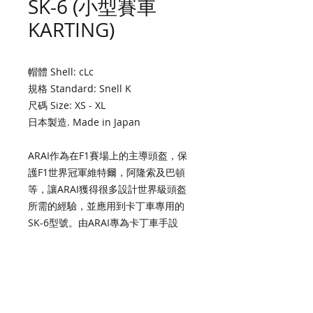
SK-6 (小型賽車
KARTING)
帽體 Shell: cLc
規格 Standard: Snell K
尺碼 Size: XS - XL
日本製造. Made in Japan
ARAI作為在F1賽場上的主導頭盔，保
護F1世界冠軍維特爾，阿隆索及巴頓
等，讓ARAI獲得很多設計世界級頭盔
所需的經驗，並應用到卡丁車專用的
SK-6型號。由ARAI專為卡丁車手設
計，SK-6使用了ARAI專利極堅硬的cLc
(Complex Laminate Construction) 外
殼，給你難以想像的安全，舒適和輕量
感。SK-6擁有一個極柔軟的EPS
Liner，好處是為了讓其卡丁車手感覺