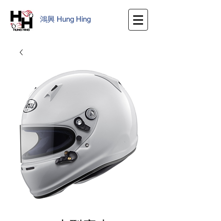
鴻興
​
Hung Hing